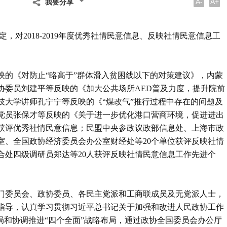
A-
A+
我要分享
，对2018-2019年度优秀社情民意信息、反映社情民意信息工
映的《对防止“略高于”群体滑入贫困线以下的对策建议》，内蒙
协委员刘建平等反映的《加大公共场所AED普及力度，提升院前
技大学讲师孔宁宁等反映的《“煤改气”推行过程中存在的问题及
党员张保才等反映的《关于进一步优化港口营商环境，促进进出
息获评优秀社情民意信息；民盟中央参政议政部信息处、上海市政
室、全国政协经济委员会办公室财经处等20个单位获评反映社情
合处四级调研员郑达等20人获评反映社情民意信息工作先进个
、各专门委员会、政协委员、各民主党派和工商联成员及无党派人士，
指导，认真学习贯彻习近平总书记关于加强和改进人民政协工作
局和协调推进“四个全面”战略布局，通过政协全国委员会办公厅