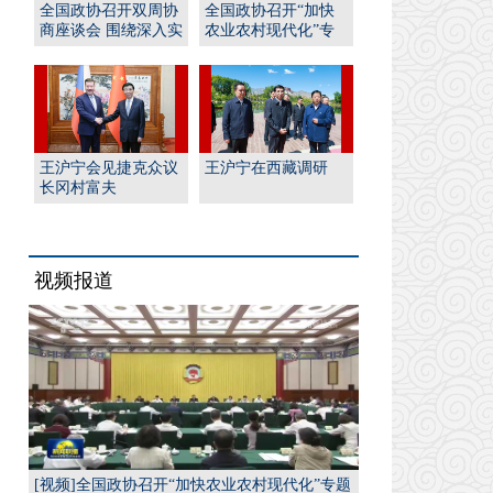
全国政协召开双周协
全国政协召开“加快
商座谈会 围绕深入实
农业农村现代化”专
施“人工智能﹢”行
题协商会 王沪宁出席
动...
并...
王沪宁会见捷克众议
王沪宁在西藏调研
长冈村富夫
视频报道
[视频]全国政协召开“加快农业农村现代化”专题