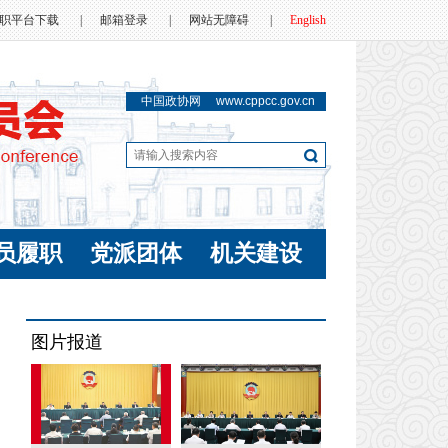
职平台下载
|
邮箱登录
|
网站无障碍
|
English
中国政协网
www.cppcc.gov.cn
员履职
党派团体
机关建设
图片报道