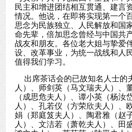
民主和增进团结相互贯通、建言
情况。他说，在即将实现第一个
思念为民族独立、人民解放和国
命先辈，倍加思念曾经与中国共
战友和朋友。各位老大姐与挚爱
设、改革事业，为统一战线和人
值得我们学习。
出席茶话会的已故知名人士的
人）、师剑英（马文瑞夫人）、
（成思危夫人）、谭小英（杨汝
人）、孔若仪（方荣欣夫人）、
娟（郑庭笈夫人）、陶君雅（赵
人）、文洁若（萧乾夫人）、田