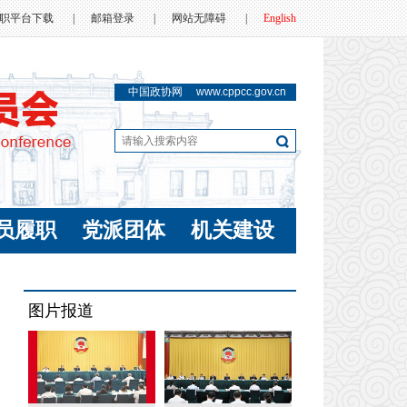
职平台下载
|
邮箱登录
|
网站无障碍
|
English
中国政协网
www.cppcc.gov.cn
员履职
党派团体
机关建设
图片报道