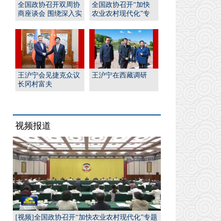
全国政协召开双周协
全国政协召开“加快
商座谈会 围绕深入实
农业农村现代化”专
施“人工智能﹢”行
题协商会 王沪宁出席
动...
并...
王沪宁会见捷克众议
王沪宁在西藏调研
长冈村富夫
视频报道
[视频]全国政协召开“加快农业农村现代化”专题