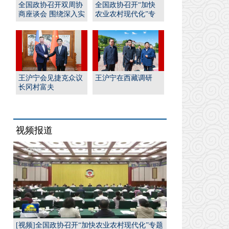
全国政协召开双周协
全国政协召开“加快
商座谈会 围绕深入实
农业农村现代化”专
施“人工智能﹢”行
题协商会 王沪宁出席
动...
并...
王沪宁会见捷克众议
王沪宁在西藏调研
长冈村富夫
视频报道
[视频]全国政协召开“加快农业农村现代化”专题