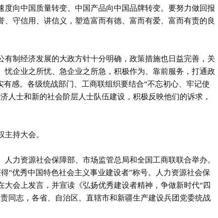
速度向中国质量转变、中国产品向中国品牌转变。要努力做回报
誉、守信用、讲信义，塑造富而有德、富而有爱、富而有责的良
公有制经济发展的大政方针十分明确，政策措施也日益完善，关
、忧企业之所忧、急企业之所急，积极作为、靠前服务，打通政
实有感。各级统战部门、工商联组织要结合“不忘初心、牢记使
经济人士和新的社会阶层人士队伍建设，积极反映他们的诉求，
权主持大会。
、人力资源社会保障部、市场监管总局和全国工商联联合举办。
获得“优秀中国特色社会主义事业建设者”称号。人力资源社会保
在大会上发言，并宣读《弘扬优秀建设者精神，争做新时代“四
负责同志，各省、自治区、直辖市和新疆生产建设兵团党委统战