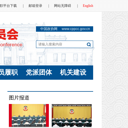
职平台下载
|
邮箱登录
|
网站无障碍
|
English
中国政协网
www.cppcc.gov.cn
员履职
党派团体
机关建设
图片报道