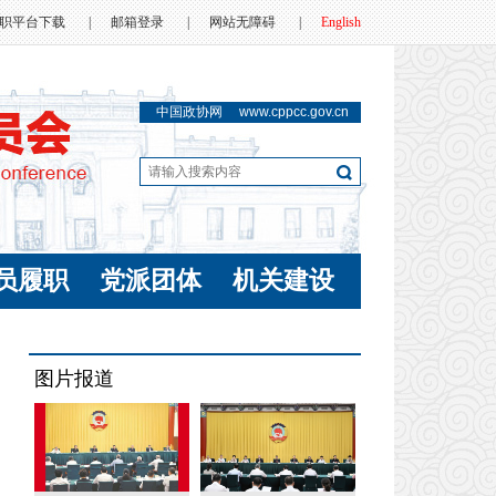
职平台下载
|
邮箱登录
|
网站无障碍
|
English
中国政协网
www.cppcc.gov.cn
员履职
党派团体
机关建设
图片报道