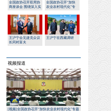
全国政协召开双周协
全国政协召开“加快
商座谈会 围绕深入实
农业农村现代化”专
施“人工智能﹢”行
题协商会 王沪宁出席
动...
并...
王沪宁会见捷克众议
王沪宁在西藏调研
长冈村富夫
视频报道
[视频]全国政协召开“加快农业农村现代化”专题