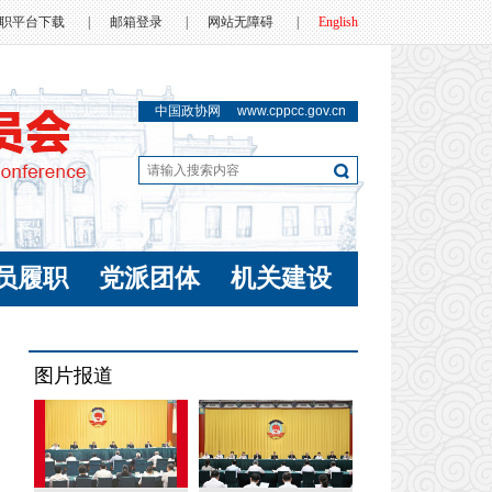
职平台下载
|
邮箱登录
|
网站无障碍
|
English
中国政协网
www.cppcc.gov.cn
员履职
党派团体
机关建设
图片报道