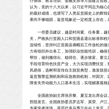
疗保障、教育培训、金融支撑等方面建言咨政。
认为，党的十八大以来，以习近平同志为核心
的最好成绩，也谱写了人类反贫困史上的辉煌
果尚不够稳固，返贫现象还一定程度上存在，
一些委员建议，越是时间紧、任务重，越
关，严格执行贫困人口和贫困县退出标准和程
连续性，坚持纠正贫困县摘帽后工作放松的做
力有组织外出务工，加强职业技能培训，确保
帮扶，做到搬得出、稳得住、逐步致富。要立
手段培育特色扶贫产业，大力实现消费扶贫，
风易俗，选树和宣传自主脱贫典型，激发脱贫
返贫预警监测机制和应急救助机制，对因灾、
障丧失劳动能力人口基本生活，实现鳏寡孤独
全国政协副主席张庆黎、夏宝龙出席会议
胜阻发言。全国政协委员罗志军、莫荣、卢江
专家学者张琦，基层代表马秀兰在会上发言。