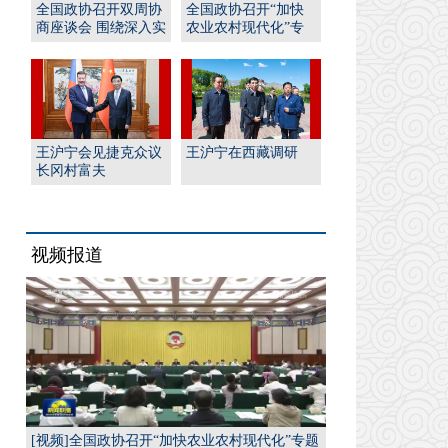
全国政协召开双周协
全国政协召开“加快
商座谈会 围绕深入实
农业农村现代化”专
施“人工智能﹢”行
题协商会 王沪宁出席
动...
并...
王沪宁会见捷克众议
王沪宁在西藏调研
长冈村富夫
视频报道
[视频]全国政协召开“加快农业农村现代化”专题