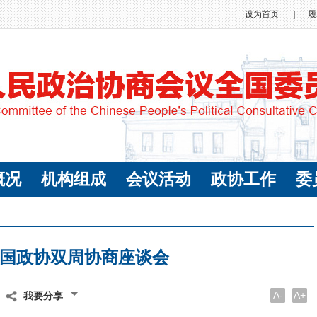
设为首页
|
履
概况
机构组成
会议活动
政协工作
委
国政协双周协商座谈会
A-
A+
我要分享