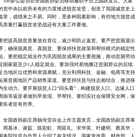
100多位委员在全国政协委员移动履职平台上踊跃发言。大家
的党中央以前所未有的力度推进脱贫攻坚，创造了我国减贫史上
篇章，成绩来之不易。同时，受多种因素影响，有些地方脱贫成
高质量打赢脱贫攻坚战还有大量工作要做。
要把提高脱贫质量放在首位，减少和防止返贫。要严把贫困退出
序，确保脱真贫、真脱贫。要保持扶贫政策和帮扶模式的稳定性
法。要把稳定就业作为巩固脱贫成果的主要措施，推动贫困劳动
贫困家庭至少1人稳定就业。要加强对易地搬迁贫困群众的后续
足当地区位优势和资源禀赋，充分利用科技、金融、电商等支持
拓展贫困地区产品销售渠道。要坚持扶贫与扶志相结合，推进移
内生动力。要开展脱贫人口“回头看”，构建脱贫人口、边缘人口
因病等返贫者做到早发现、早帮扶。要织实社会保障安全网，保
废疾者皆有所养。
。全国政协副主席杨传堂在会上作主题发言，全国政协副主席辜
、周慕冰、谢茹、陈彩虹、周延礼、宋华英、叶建明、蔡其华，
国务院扶贫办负责人介绍了有关情况，国家发改委、财政部、人