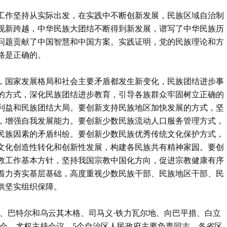
族工作坚持从实际出发，在实践中不断创新发展，民族区域自治制
现新跨越，中华民族大团结不断得到新发展，谱写了中华民族历
问题贡献了中国智慧和中国方案。实践证明，党的民族理论和方
路是正确的。
，国家发展格局和社会主要矛盾都发生新变化，民族团结进步事
的方式，深化民族团结进步教育，引导各族群众牢固树立正确的
利益和民族团结大局。要创新支持民族地区加快发展的方式，坚
，增强自我发展能力。要创新少数民族流动人口服务管理方式，
民族因素的矛盾纠纷。要创新少数民族优秀传统文化保护方式，
文化创造性转化和创新性发展，构建各民族共有精神家园。要创
教工作基本方针，坚持我国宗教中国化方向，促进宗教健康有序
着力夯实基层基础，高度重视少数民族干部、民族地区干部、民
供坚实组织保障。
飚、巴特尔和乌云其木格、司马义·铁力瓦尔地、向巴平措、白立
谈会。尤权主持会议。5个自治区人民政府主要负责同志，各省区