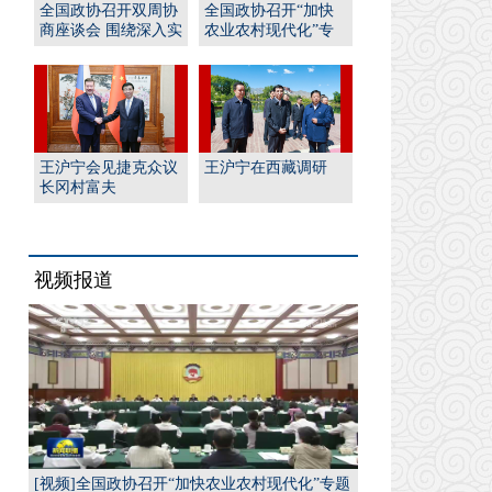
全国政协召开双周协
全国政协召开“加快
商座谈会 围绕深入实
农业农村现代化”专
施“人工智能﹢”行
题协商会 王沪宁出席
动...
并...
王沪宁会见捷克众议
王沪宁在西藏调研
长冈村富夫
视频报道
[视频]全国政协召开“加快农业农村现代化”专题