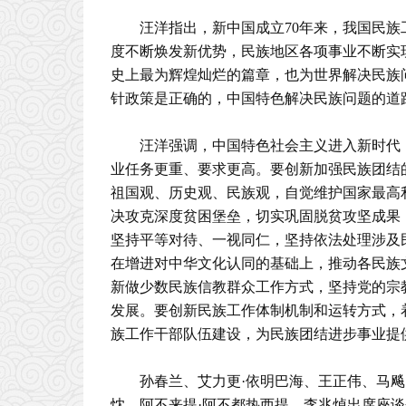
汪洋指出，新中国成立70年来，我国民
度不断焕发新优势，民族地区各项事业不断实
史上最为辉煌灿烂的篇章，也为世界解决民族
针政策是正确的，中国特色解决民族问题的道
汪洋强调，中国特色社会主义进入新时代
业任务更重、要求更高。要创新加强民族团结
祖国观、历史观、民族观，自觉维护国家最高
决攻克深度贫困堡垒，切实巩固脱贫攻坚成果
坚持平等对待、一视同仁，坚持依法处理涉及
在增进对中华文化认同的基础上，推动各民族
新做少数民族信教群众工作方式，坚持党的宗
发展。要创新民族工作体制机制和运转方式，
族工作干部队伍建设，为民族团结进步事业提
孙春兰、艾力更·依明巴海、王正伟、马
忱、阿不来提·阿不都热西提、李兆焯出席座