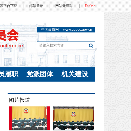
职平台下载
|
邮箱登录
|
网站无障碍
|
English
中国政协网
www.cppcc.gov.cn
员履职
党派团体
机关建设
图片报道