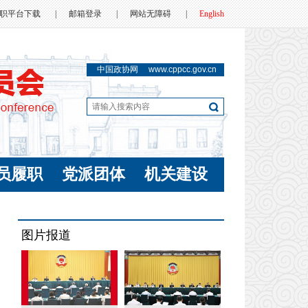
职平台下载
|
邮箱登录
|
网站无障碍
|
English
中国政协网
www.cppcc.gov.cn
员履职
党派团体
机关建设
图片报道