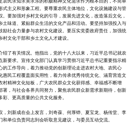
足农民求知求美求乐的积极精神文化需求作为根本目的，不简单
形式主义和形象工程。要尊重农民主体地位，文化设施建设与管
权。要加强对乡村文化的引导，发展先进文化，改造落后文化，
乡土味道、紧贴群众生活的文化产品和活动。要坚持加强投入与
鼓励社会力量参与农村文化建设。要压实党委政府责任，加强统
乡村文化干部和乡土文化人才建设。
介绍了有关情况。他指出，党的十八大以来，习近平总书记就农
点新要求。宣传文化部门认真学习贯彻习近平总书记重要指示精
心的工作导向，着力推动党的创新理论走进农村大地、农民心
化惠民工程覆盖面实用性，着力传承优秀传统文化、涵育营造文
农村精神文化短板，广大农民群众文化获得感、幸福感不断增
部署，与社会各界共同努力，聚焦农民群众新需求新期待，创新
多彩、更高质量的公共文化服务。
议，刘新成在会上发言，刘奇葆、何厚铧、夏宝龙、杨传堂、李
门和单位负责同志到会听取意见建议，与委员互动交流。