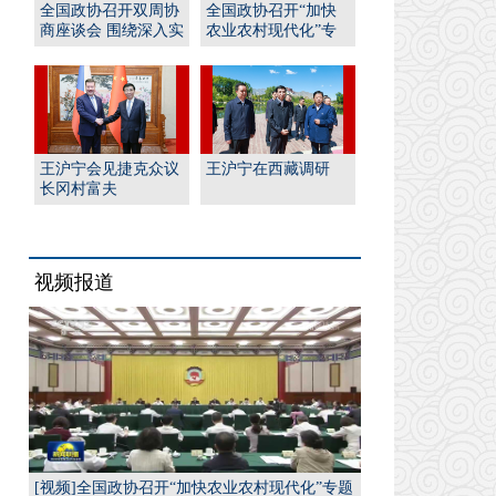
全国政协召开双周协
全国政协召开“加快
商座谈会 围绕深入实
农业农村现代化”专
施“人工智能﹢”行
题协商会 王沪宁出席
动...
并...
王沪宁会见捷克众议
王沪宁在西藏调研
长冈村富夫
视频报道
[视频]全国政协召开“加快农业农村现代化”专题