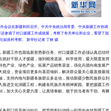
疆工作会议在新疆和田召开。中共中央政治局常委、中央新疆工作协调
洋还参观了对口援疆工作成就展，考察了有关单位和企业，看望了脱
吐如孜村考察。 新华社记者 丁林 摄
，新疆工作也面临新形势新任务。对口援疆工作必须认真总结经
出抓好干部人才援疆，做到精准选派、科学使用，最大限度发挥
特色产业、绿色产业、拓展产品销售渠道，强化兵团向南发展产
大就业，资金项目更多向基层倾斜，解决群众最关心最直接最现
融，支持内地与新疆各族群众多走动，推动新疆少数民族群众到
入推进文化润疆工程，构建各民族共有精神家园。要把援疆工作
制，加大关心关爱力度，让真情奉献、敢于担当者有干劲、有舞
区各部门提高政治站位，把思想和行动统一到党中央对新疆工作