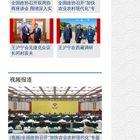
全国政协召开双周协
全国政协召开“加快
商座谈会 围绕深入实
农业农村现代化”专
施“人工智能﹢”行
题协商会 王沪宁出席
动...
并...
王沪宁会见捷克众议
王沪宁在西藏调研
长冈村富夫
视频报道
[视频]全国政协召开“加快农业农村现代化”专题