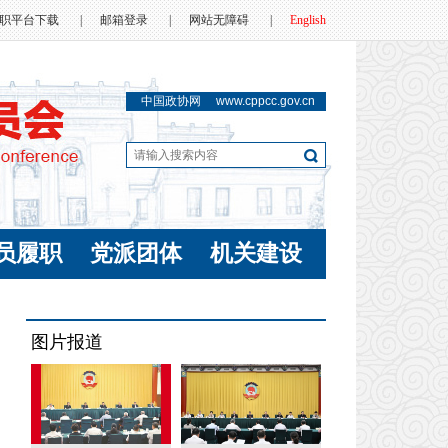
职平台下载
|
邮箱登录
|
网站无障碍
|
English
中国政协网
www.cppcc.gov.cn
员履职
党派团体
机关建设
图片报道