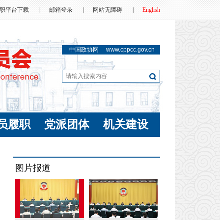
职平台下载
|
邮箱登录
|
网站无障碍
|
English
中国政协网
www.cppcc.gov.cn
员履职
党派团体
机关建设
图片报道