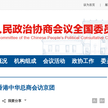
设为首页
|
履
概况
机构组成
会议活动
政协工作
委
香港中华总商会访京团
A-
A+
我要分享