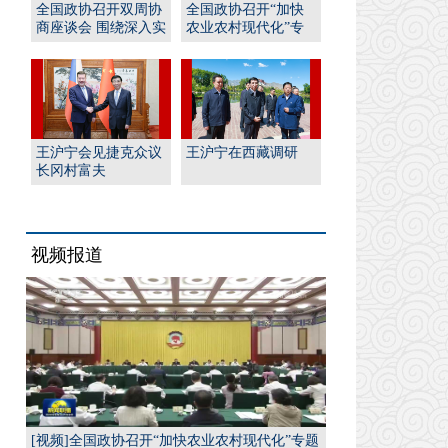
全国政协召开双周协
全国政协召开“加快
商座谈会 围绕深入实
农业农村现代化”专
施“人工智能﹢”行
题协商会 王沪宁出席
动...
并...
王沪宁会见捷克众议
王沪宁在西藏调研
长冈村富夫
视频报道
[视频]全国政协召开“加快农业农村现代化”专题