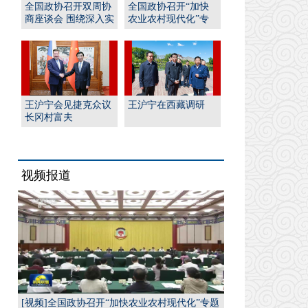
全国政协召开双周协
全国政协召开“加快
商座谈会 围绕深入实
农业农村现代化”专
施“人工智能﹢”行
题协商会 王沪宁出席
动...
并...
王沪宁会见捷克众议
王沪宁在西藏调研
长冈村富夫
视频报道
[视频]全国政协召开“加快农业农村现代化”专题