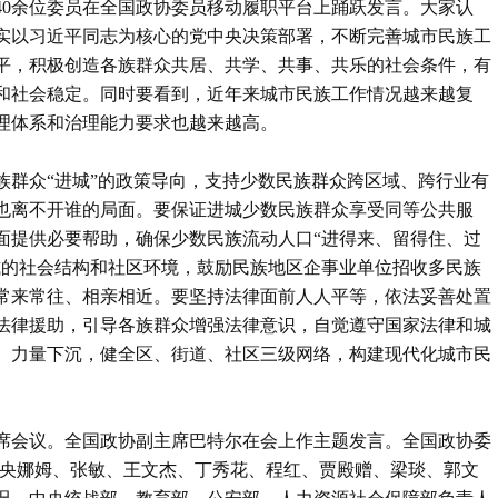
40余位委员在全国政协委员移动履职平台上踊跃发言。大家认
实以习近平同志为核心的党中央决策部署，不断完善城市民族工
平，积极创造各族群众共居、共学、共事、共乐的社会条件，有
和社会稳定。同时要看到，近年来城市民族工作情况越来越复
理体系和治理能力要求也越来越高。
族群众“进城”的政策导向，支持少数民族群众跨区域、跨行业有
也离不开谁的局面。要保证进城少数民族群众享受同等公共服
面提供必要帮助，确保少数民族流动人口“进得来、留得住、过
式的社会结构和社区环境，鼓励民族地区企事业单位招收多民族
常来常往、相亲相近。要坚持法律面前人人平等，依法妥善处置
法律援助，引导各族群众增强法律意识，自觉遵守国家法律和城
、力量下沉，健全区、街道、社区三级网络，构建现代化城市民
席会议。全国政协副主席巴特尔在会上作主题发言。全国政协委
多央娜姆、张敏、王文杰、丁秀花、程红、贾殿赠、梁琰、郭文