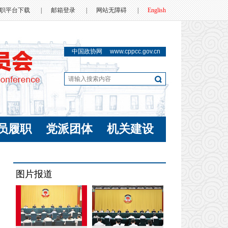
职平台下载
|
邮箱登录
|
网站无障碍
|
English
中国政协网
www.cppcc.gov.cn
员履职
党派团体
机关建设
图片报道