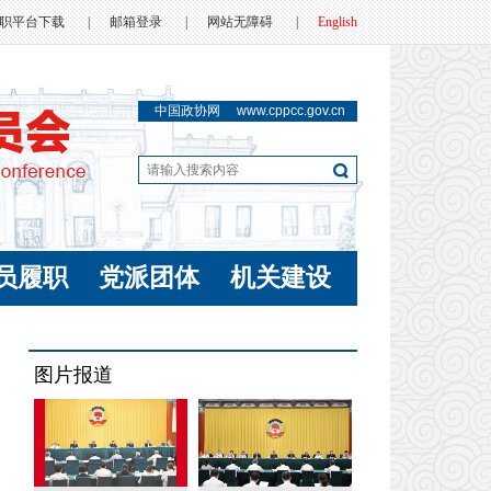
职平台下载
|
邮箱登录
|
网站无障碍
|
English
中国政协网
www.cppcc.gov.cn
员履职
党派团体
机关建设
图片报道