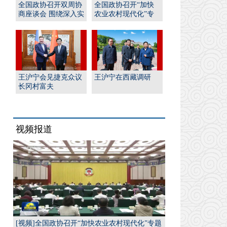
全国政协召开双周协
全国政协召开“加快
商座谈会 围绕深入实
农业农村现代化”专
施“人工智能﹢”行
题协商会 王沪宁出席
动...
并...
王沪宁会见捷克众议
王沪宁在西藏调研
长冈村富夫
视频报道
[视频]全国政协召开“加快农业农村现代化”专题