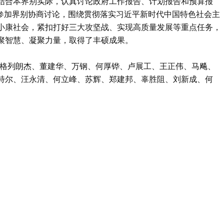
结合本界别实际，认真讨论政府工作报告、计划报告和预算报
极参加界别协商讨论，围绕贯彻落实习近平新时代中国特色社会主
小康社会，紧扣打好三大攻坚战、实现高质量发展等重点任务，
聚智慧、凝聚力量，取得了丰硕成果。
·格列朗杰、董建华、万钢、何厚铧、卢展工、王正伟、马飚、
特尔、汪永清、何立峰、苏辉、郑建邦、辜胜阻、刘新成、何