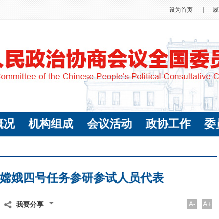
设为首页
|
履
概况
机构组成
会议活动
政协工作
委
嫦娥四号任务参研参试人员代表
A-
A+
我要分享