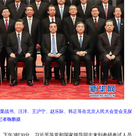
、栗战书、汪洋、王沪宁、赵乐际、韩正等在北京人民大会堂会见探
记者鞠鹏摄
。下午3时30分，习近平等党和国家领导同志来到参研参试人员