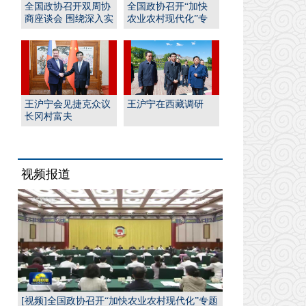
全国政协召开双周协
全国政协召开“加快
商座谈会 围绕深入实
农业农村现代化”专
施“人工智能﹢”行
题协商会 王沪宁出席
动...
并...
王沪宁会见捷克众议
王沪宁在西藏调研
长冈村富夫
视频报道
[视频]全国政协召开“加快农业农村现代化”专题