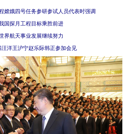
程嫦娥四号任务参研参试人员代表时强调
我国探月工程目标乘胜前进
世界航天事业发展继续努力
书汪洋王沪宁赵乐际韩正参加会见