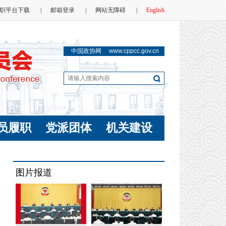
职平台下载
|
邮箱登录
|
网站无障碍
|
English
中国政协网
www.cppcc.gov.cn
员履职
党派团体
机关建设
图片报道