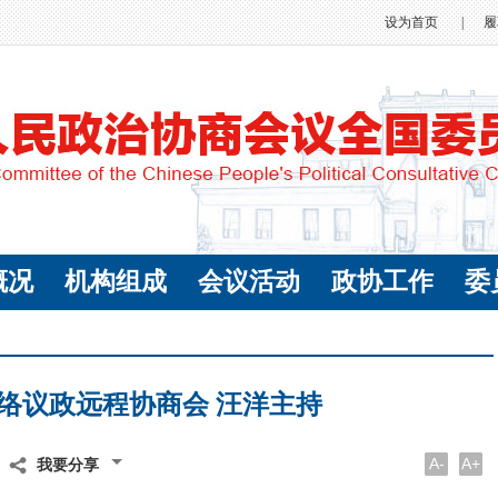
设为首页
|
履
概况
机构组成
会议活动
政协工作
委
络议政远程协商会 汪洋主持
A-
A+
我要分享