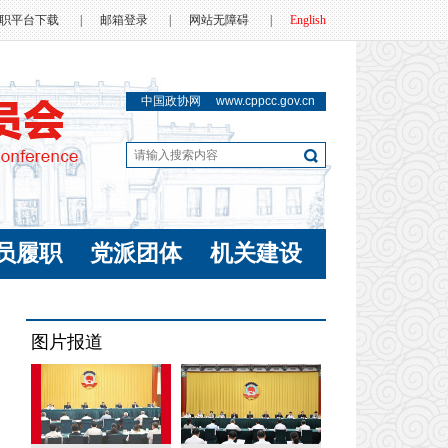
职平台下载
|
邮箱登录
|
网站无障碍
|
English
中国政协网
www.cppcc.gov.cn
员履职
党派团体
机关建设
图片报道