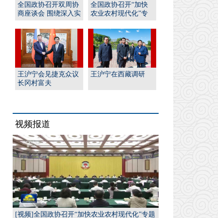
全国政协召开双周协
全国政协召开“加快
商座谈会 围绕深入实
农业农村现代化”专
施“人工智能﹢”行
题协商会 王沪宁出席
动...
并...
王沪宁会见捷克众议
王沪宁在西藏调研
长冈村富夫
视频报道
[视频]全国政协召开“加快农业农村现代化”专题