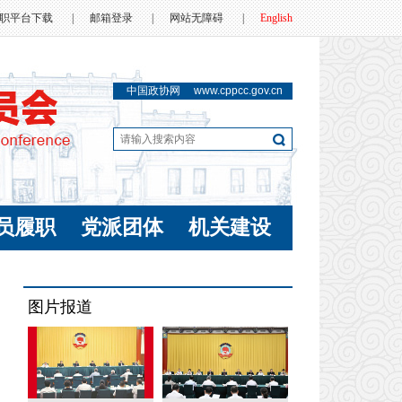
职平台下载
|
邮箱登录
|
网站无障碍
|
English
中国政协网
www.cppcc.gov.cn
员履职
党派团体
机关建设
图片报道