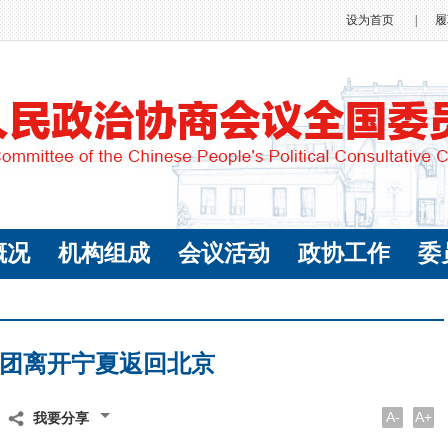
设为首页
|
履
概况
机构组成
会议活动
政协工作
委
团离开宁夏返回北京
A-
A+
我要分享