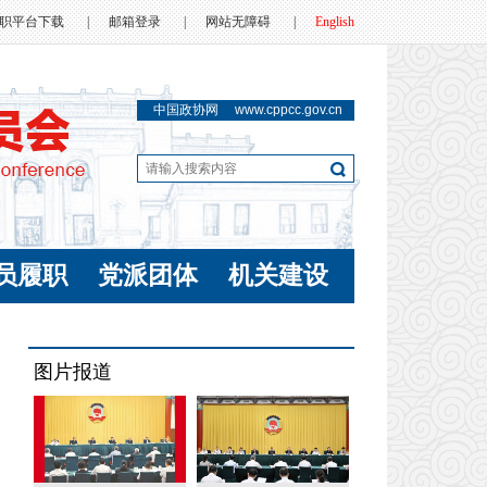
职平台下载
|
邮箱登录
|
网站无障碍
|
English
中国政协网
www.cppcc.gov.cn
员履职
党派团体
机关建设
图片报道