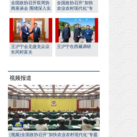
全国政协召开双周协
全国政协召开“加快
商座谈会 围绕深入实
农业农村现代化”专
施“人工智能﹢”行
题协商会 王沪宁出席
动...
并...
王沪宁会见捷克众议
王沪宁在西藏调研
长冈村富夫
视频报道
[视频]全国政协召开“加快农业农村现代化”专题