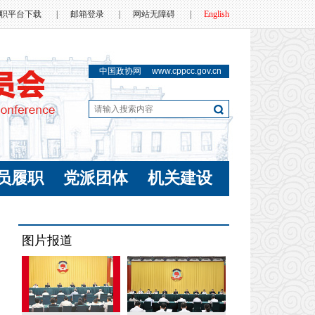
职平台下载
|
邮箱登录
|
网站无障碍
|
English
中国政协网
www.cppcc.gov.cn
员履职
党派团体
机关建设
图片报道