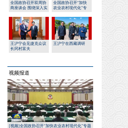
全国政协召开双周协
全国政协召开“加快
商座谈会 围绕深入实
农业农村现代化”专
施“人工智能﹢”行
题协商会 王沪宁出席
动...
并...
王沪宁会见捷克众议
王沪宁在西藏调研
长冈村富夫
视频报道
[视频]全国政协召开“加快农业农村现代化”专题