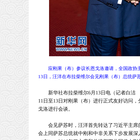
应刚果（布）参议长恩戈洛邀请，全国政协主
13日，汪洋在布拉柴维尔会见刚果（布）总统萨苏
新华社布拉柴维尔6月13日电（记者白
11日至13日对刚果（布）进行正式友好访问
戈洛进行会谈。
会见萨苏时，汪洋首先转达了习近平主席
会上同萨苏总统就中刚和中非关系下步发展深入