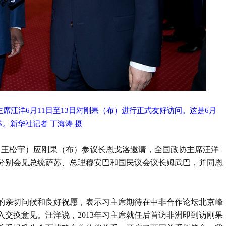
席汪洋6月11日至13日对刚果（布）进行正式友好访问。这是6月
。新华社记者 丁海涛 摄
洁 王松宇）应刚果（布）参议长恩戈洛邀请，全国政协主席汪洋
，分别会见总统萨苏、总理穆安巴和国民议会议长姆武巴，并同恩
的亲切问候和良好祝愿，表示习主席期待在中非合作论坛北京峰
交换意见。汪洋说，2013年习主席就任后首访非洲即到访刚果