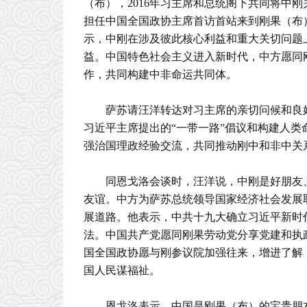
（布），2016年习主席和总统阁下共同将中
担任中国全国政协主席首访首站来到刚果（布
示，中刚在涉及彼此核心利益和重大关切问题
益。中国特色社会主义进入新时代，中方愿同
作，共同构建中非命运共同体。
萨苏请汪洋转达对习主席的亲切问候和良
习近平主席提出的“一带一路”倡议和构建人
强治国理政经验交流，共同推动刚中和非中关
同恩戈洛会谈时，汪洋说，中刚是好朋友
友谊。中方为萨苏总统领导国家经济社会发展
展道路。他表示，中共十九大确立习近平新时
法。中国共产党愿同刚果劳动党分享党建和执
国全国政协愿与刚参议院加强往来，增进了解
国人民谋福祉。
恩戈洛表示，中国是刚果（布）的宝贵朋