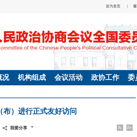
设为首页
|
履
概况
机构组成
会议活动
政协工作
委
（布）进行正式友好访问
A-
A+
我要分享