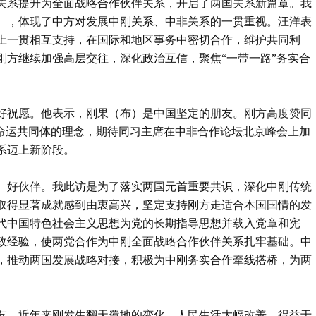
刚关系提升为全面战略合作伙伴关系，开启了两国关系新篇章。我
），体现了中方对发展中刚关系、中非关系的一贯重视。汪洋表
上一贯相互支持，在国际和地区事务中密切合作，维护共同利
刚方继续加强高层交往，深化政治互信，聚焦“一带一路”务实合
好祝愿。他表示，刚果（布）是中国坚定的朋友。刚方高度赞同
类命运共同体的理念，期待同习主席在中非合作论坛北京峰会上加
系迈上新阶段。
、好伙伴。我此访是为了落实两国元首重要共识，深化中刚传统
取得显著成就感到由衷高兴，坚定支持刚方走适合本国国情的发
代中国特色社会主义思想为党的长期指导思想并载入党章和宪
政经验，使两党合作为中刚全面战略合作伙伴关系扎牢基础。中
，推动两国发展战略对接，积极为中刚务实合作牵线搭桥，为两
友。近年来刚发生翻天覆地的变化，人民生活大幅改善，得益于