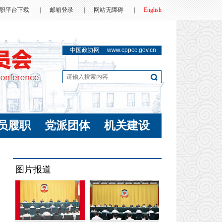
职平台下载
|
邮箱登录
|
网站无障碍
|
English
中国政协网
www.cppcc.gov.cn
员履职
党派团体
机关建设
图片报道