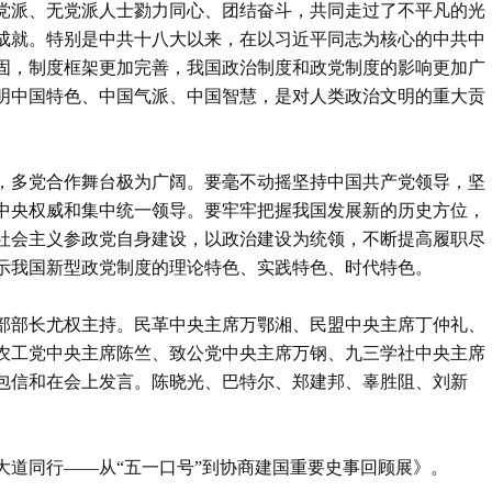
主党派、无党派人士勠力同心、团结奋斗，共同走过了不平凡的光
成就。特别是中共十八大以来，在以习近平同志为核心的中共中
固，制度框架更加完善，我国政治制度和政党制度的影响更加广
明中国特色、中国气派、中国智慧，是对人类政治文明的重大贡
，多党合作舞台极为广阔。要毫不动摇坚持中国共产党领导，坚
中央权威和集中统一领导。要牢牢把握我国发展新的历史方位，
社会主义参政党自身建设，以政治建设为统领，不断提高履职尽
示我国新型政党制度的理论特色、实践特色、时代特色。
部部长尤权主持。民革中央主席万鄂湘、民盟中央主席丁仲礼、
农工党中央主席陈竺、致公党中央主席万钢、九三学社中央主席
包信和在会上发言。陈晓光、巴特尔、郑建邦、辜胜阻、刘新
大道同行——从“五一口号”到协商建国重要史事回顾展》。