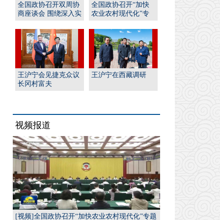
全国政协召开双周协
全国政协召开“加快
商座谈会 围绕深入实
农业农村现代化”专
施“人工智能﹢”行
题协商会 王沪宁出席
动...
并...
王沪宁会见捷克众议
王沪宁在西藏调研
长冈村富夫
视频报道
[视频]全国政协召开“加快农业农村现代化”专题