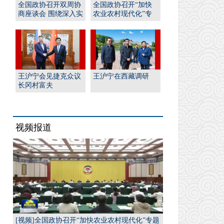
全国政协召开双周协
全国政协召开“加快
商座谈会 围绕深入实
农业农村现代化”专
施“人工智能﹢”行
题协商会 王沪宁出席
动...
并...
王沪宁会见捷克众议
王沪宁在西藏调研
长冈村富夫
视频报道
[视频]全国政协召开“加快农业农村现代化”专题