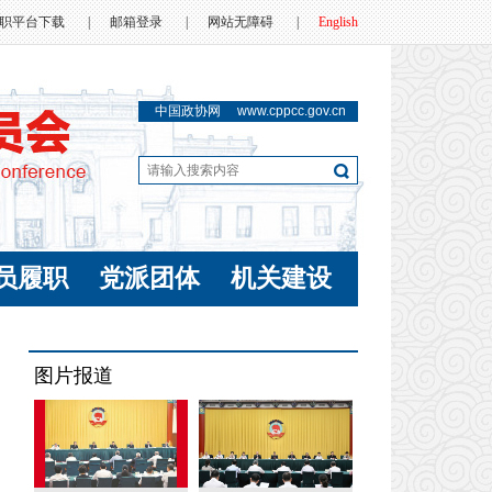
职平台下载
|
邮箱登录
|
网站无障碍
|
English
中国政协网
www.cppcc.gov.cn
员履职
党派团体
机关建设
图片报道