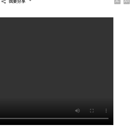
A-
A+
我要分享