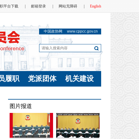
职平台下载
|
邮箱登录
|
网站无障碍
|
English
中国政协网
www.cppcc.gov.cn
员履职
党派团体
机关建设
图片报道