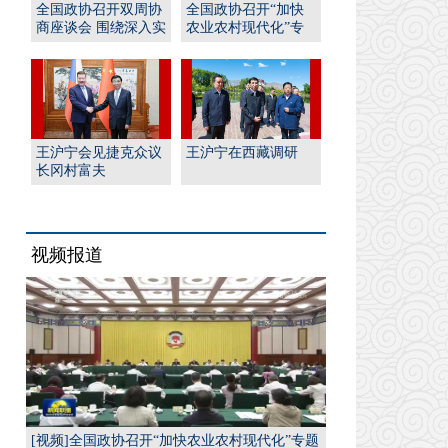
全国政协召开双周协
全国政协召开“加快
商座谈会 围绕深入实
农业农村现代化”专
施“人工智能﹢”行
题协商会 王沪宁出席
动...
并...
王沪宁会见捷克众议
王沪宁在西藏调研
长冈村富夫
视频报道
[视频]全国政协召开“加快农业农村现代化”专题