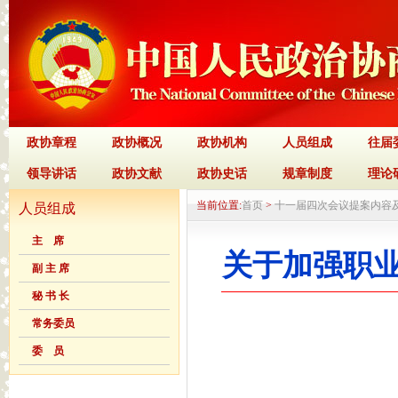
政协章程
政协概况
政协机构
人员组成
往届
领导讲话
政协文献
政协史话
规章制度
理论
当前位置:
首页
>
十一届四次会议提案内容
人员组成
主 席
关于加强职
副 主 席
秘 书 长
常务委员
委 员