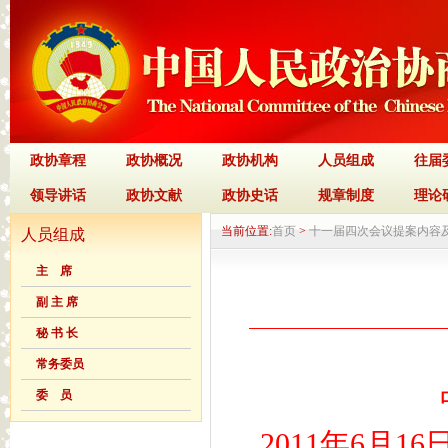
政协章程
政协概况
政协机构
人员组成
往届
领导讲话
政协文献
政协史话
规章制度
理论
当前位置:
首页
>
十一届四次会议提案内容
人员组成
主 席
副 主 席
秘 书 长
常务委员
委 员
2011年6月1