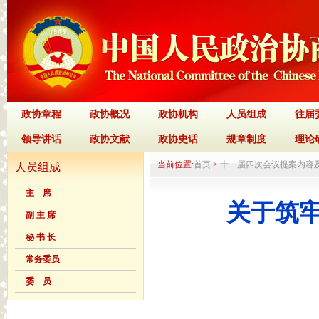
政协章程
政协概况
政协机构
人员组成
往届
领导讲话
政协文献
政协史话
规章制度
理论
当前位置:
首页
>
十一届四次会议提案内容
人员组成
主 席
关于筑牢
副 主 席
秘 书 长
常务委员
委 员