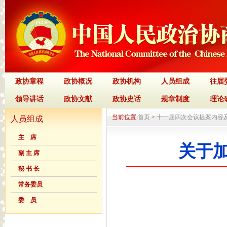
政协章程
政协概况
政协机构
人员组成
往届
领导讲话
政协文献
政协史话
规章制度
理论
当前位置:
首页
>
十一届四次会议提案内容
人员组成
主 席
关于
副 主 席
秘 书 长
常务委员
委 员