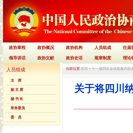
政协章程
政协概况
政协机构
人员组成
往届
领导讲话
政协文献
政协史话
规章制度
理论
当前位置:
首页
>
十一届四次会议提案内容
人员组成
主 席
关于将四川
副 主 席
秘 书 长
常务委员
委 员