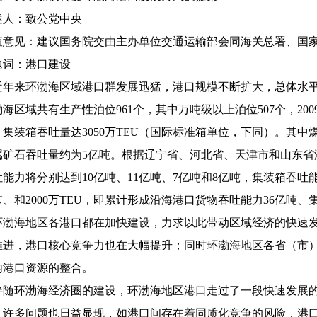
案人：致公党中央
查意见：建议国务院交由主办单位交通运输部会同海关总署、国
题词：港口建设
年来环渤海区域港口群发展迅猛，港口规模不断扩大，总体水平不
海区域共有生产性泊位961个，其中万吨级以上泊位507个，2009
，集装箱吞吐量达3050万TEU（国际标准箱单位，下同）。其中
属矿石吞吐量约为5亿吨。根据辽宁省、河北省、天津市和山东省港
能力将分别达到10亿吨、11亿吨、7亿吨和8亿吨，集装箱吞吐能力
U、和2000万TEU，即累计形成沿海港口货物吞吐能力36亿吨、集
环渤海地区各港口都在加快建设，力求以此带动区域经济的快速
推进，港口核心竞争力也在大幅提升；同时环渤海地区各省（市
内港口资源的整合。
随环渤海经济圈的建设，环渤海地区港口走过了一段快速发展的
，许多问题也日益显现，如港口间存在着同质化竞争的风险，港