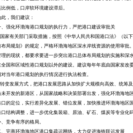
运比例低，口岸软环境建设滞后。
此，我们建议：
、强化环渤海港口规划的执行力，严把港口建设审批关
.国家有关部门采取措施，按照《中华人民共和国港口法》（以
口布局规划》的规定，严格环渤海地区深水岸线资源的使用审批
管理的现状，都要求要进一步突出港口总体布局规划的实施和深
在全国和区域性港口规划以外的建设。建议每年年底由国家发改
门对当年港口规划的执行情况进行执法检查。
.转变发展方式，把港口发展思路从加快扩大规模向高效、统筹
尚未开发的新港区，从国家战略和决策部署出发，强化环渤海地
港口的定位，实行差异化发展、错位发展，加快推进环渤海地区
港口结构调整，进一步优化集装箱、原油、矿石、煤炭等专业化
补、竞争有序的格局。
、完善环渤海地区港口集疏运网络，大力促进海铁联运发展