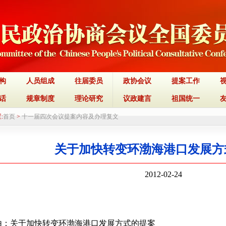
构
人员组成
往届委员
政协会议
提案工作
话
规章制度
理论研究
议政建言
祖国统一
:
首页
>
十一届四次会议提案内容及办理复文
关于加快转变环渤海港口发展方
2012-02-24
由：关于加快转变环渤海港口发展方式的提案