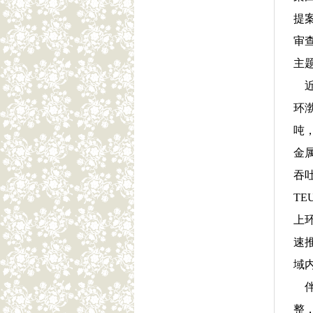
提
审
主
近
环渤
吨
金
吞吐
TE
上
速
域
伴
整