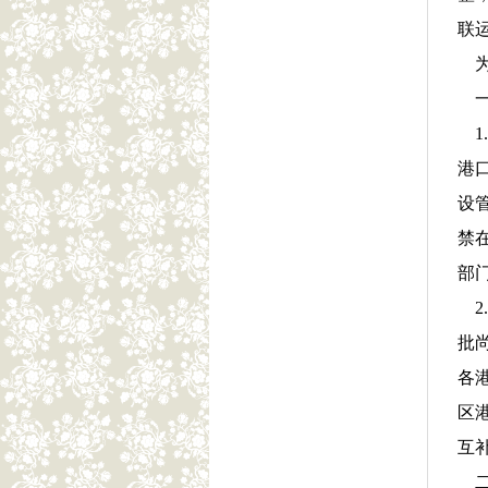
联
为
一
1
港
设
禁
部
2
批
各
区
互
二