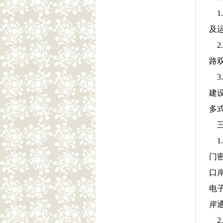
1
及
2
路
3
建
多
三
1
门
口
电
岸
2