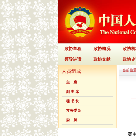
政协章程
政协概况
政协机
领导讲话
政协文献
政协史
当前位置
人员组成
主 席
副 主 席
秘 书 长
常务委员
委 员
案