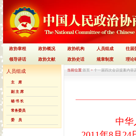
政协章程
政协概况
政协机构
人员组成
往届
领导讲话
政协文献
政协史话
规章制度
理论
当前位置:
首页
>
十一届四次会议提案内容
人员组成
主 席
副 主 席
秘 书 长
常务委员
中华
委 员
2011年8月