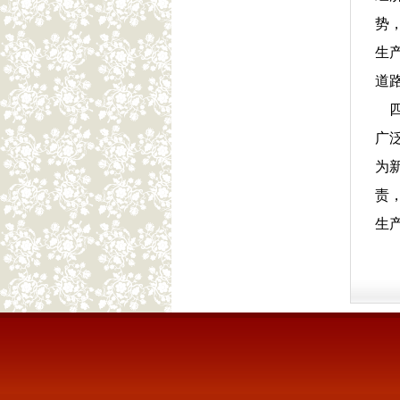
势
生
道
四
广
为
责
生