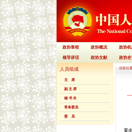
政协章程
政协概况
政协机
领导讲话
政协文献
政协史
当前位置
人员组成
主 席
副 主 席
秘 书 长
常务委员
委 员
案