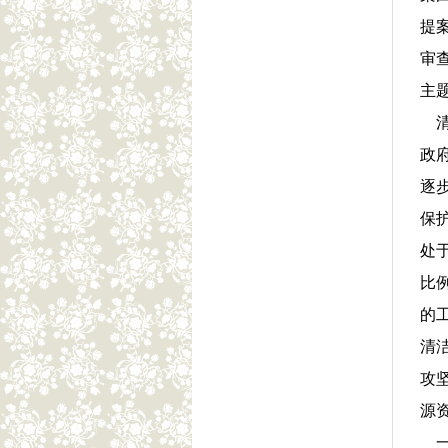
提
审
主
清
政
逐
保
处
比
的
清
攻
源
一