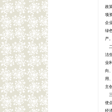
政
项
企
绿
产
二
洁
业
向
用
主
三
使
经