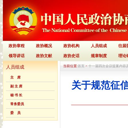
政协章程
政协概况
政协机构
人员组成
往届
领导讲话
政协文献
政协史话
规章制度
理论
当前位置:
首页
>
十一届四次会议提案内容
人员组成
主 席
关于规范征
副 主 席
秘 书 长
常务委员
委 员