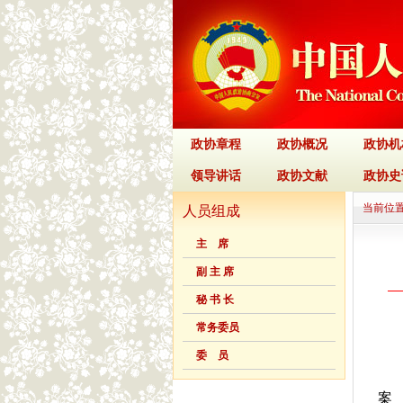
政协章程
政协概况
政协机
领导讲话
政协文献
政协史
当前位置
人员组成
主 席
副 主 席
秘 书 长
常务委员
委 员
案