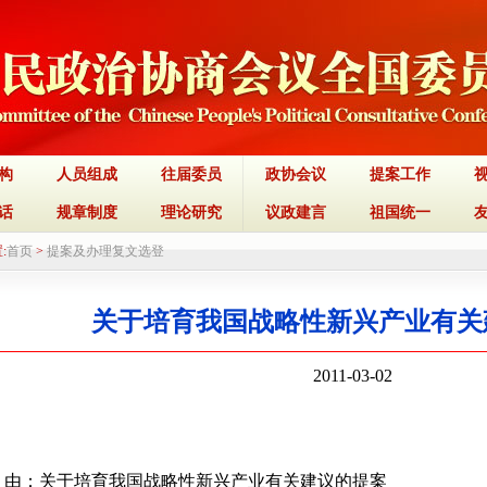
构
人员组成
往届委员
政协会议
提案工作
话
规章制度
理论研究
议政建言
祖国统一
:
首页
>
提案及办理复文选登
关于培育我国战略性新兴产业有关
2011-03-02
 由：关于培育我国战略性新兴产业有关建议的提案