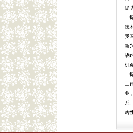
提 
提
技
我
新
战
机
提
工
业
系
略