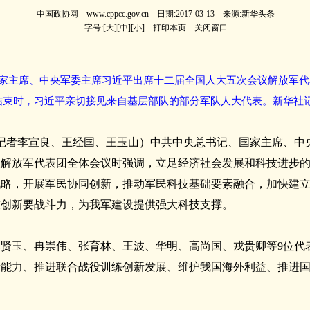
中国政协网 www.cppcc.gov.cn 日期:2017-03-13 来源:新华头条
字号:[
大
][
中
][
小
]
打印本页
关闭窗口
国家主席、中央军委主席习近平出席十二届全国人大五次会议解放军
结束时，习近平亲切接见来自基层部队的部分军队人大代表。新华社记
（记者李宣良、王经国、王玉山）中共中央总书记、国家主席、中
议解放军代表团全体会议时强调，立足经济社会发展和科技进步
战略，开展军民协同创新，推动军民科技基础要素融合，加快建
技创新要战斗力，为我军建设提供强大科技支撑。
贤玉、冉崇伟、张育林、王波、华明、高尚国、戎贵卿等9位代
新能力、推进联合战役训练创新发展、维护我国海外利益、推进