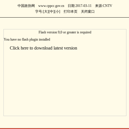
中国政协网 www.cppcc.gov.cn 日期:2017-03-11 来源:CNTV
字号:[
大
][
中
][
小
]
打印本页
关闭窗口
Flash version 9,0 or greater is required
You have no flash plugin installed
Click here to download latest version