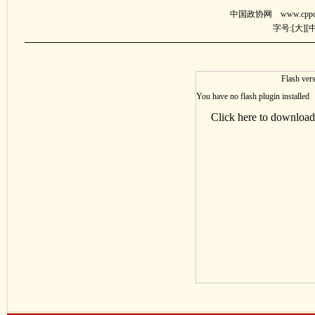
中国政协网 www.cppcc.
字号:[
大
][
Flash vers
You have no flash plugin installed
Click here to download 