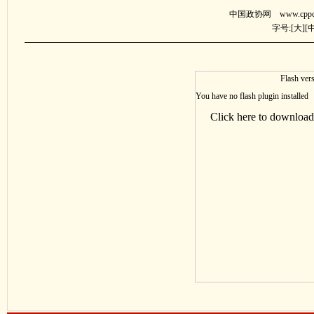
中国政协网 www.cppcc.
字号:[
大
][
Flash vers
You have no flash plugin installed
Click here to download 