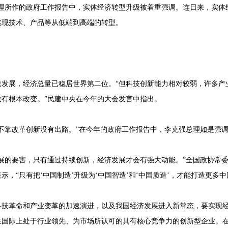
总理所作的政府工作报告中，实体经济转型升级被着重强调。连日来，实体
实现技术、产品等从低端到高端的转型。
速发展，经济总量已稳居世界第二位。“但科技创新能力相对较弱，许多产
有根本改变。”民建中央在今年的大会发言中指出。
不靠改革创新没有出路。”在今年的政府工作报告中，李克强总理如是强
展的要害，只有通过持续创新，经济发展才会有强大动能。”全国政协常
，“只有把‘中国制造’升级为‘中国智造’和‘中国质造’，才能打造更多中
科技革命和产业变革的加速演进，以及我国经济发展进入新常态，要实现
在国际上处于行业领先、为市场所认可的具有核心竞争力的创新型企业。