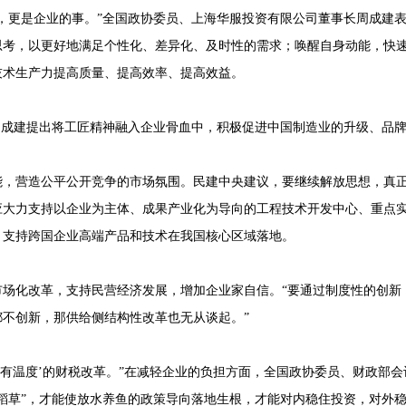
，更是企业的事。”全国政协委员、上海华服投资有限公司董事长周成建
思考，以更好地满足个性化、差异化、及时性的需求；唤醒自身动能，快
技术生产力提高质量、提高效率、提高效益。
周成建提出将工匠精神融入企业骨血中，积极促进中国制造业的升级、品
能，营造公平公开竞争的市场氛围。民建中央建议，要继续解放思想，真
应大力支持以企业为主体、成果产业化为导向的工程技术开发中心、重点
，支持跨国企业高端产品和技术在我国核心区域落地。
市场化改革，支持民营经济发展，增加企业家自信。“要通过制度性的创新
不创新，那供给侧结构性改革也无从谈起。”
、有温度’的财税改革。”在减轻企业的负担方面，全国政协委员、财政部
稻草”，才能使放水养鱼的政策导向落地生根，才能对内稳住投资，对外