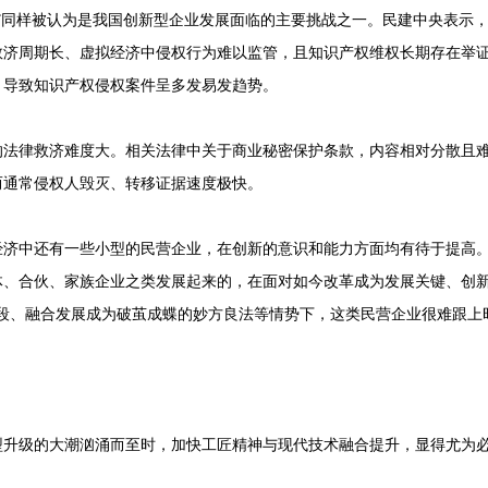
”同样被认为是我国创新型企业发展面临的主要挑战之一。民建中央表示
救济周期长、虚拟经济中侵权行为难以监管，且知识产权维权长期存在举
，导致知识产权侵权案件呈多发易发趋势。
的法律救济难度大。相关法律中关于商业秘密保护条款，内容相对分散且
而通常侵权人毁灭、转移证据速度极快。
经济中还有一些小型的民营企业，在创新的意识和能力方面均有待于提高
体、合伙、家族企业之类发展起来的，在面对如今改革成为发展关键、创
手段、融合发展成为破茧成蝶的妙方良法等情势下，这类民营企业很难跟上
型升级的大潮汹涌而至时，加快工匠精神与现代技术融合提升，显得尤为