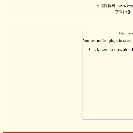
中国政协网 www.cppcc.
字号:[
大
][
Flash vers
You have no flash plugin installed
Click here to download 