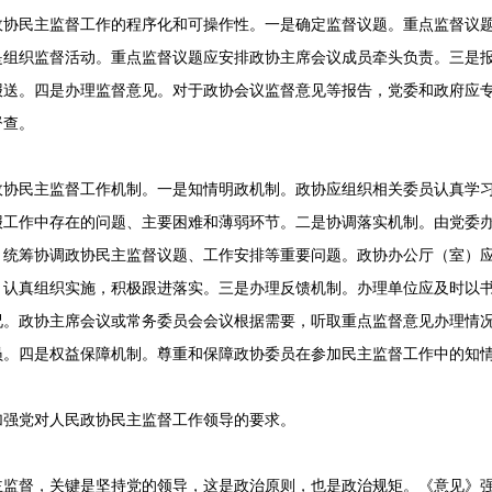
政协民主监督工作的程序化和可操作性。一是确定监督议题。重点监督议
是组织监督活动。重点监督议题应安排政协主席会议成员牵头负责。三是
报送。四是办理监督意见。对于政协会议监督意见等报告，党委和政府应
督查。
政协民主监督工作机制。一是知情明政机制。政协应组织相关委员认真学
报工作中存在的问题、主要困难和薄弱环节。二是协调落实机制。由党委
，统筹协调政协民主监督议题、工作安排等重要问题。政协办公厅（室）
，认真组织实施，积极跟进落实。三是办理反馈机制。办理单位应及时以
况。政协主席会议或常务委员会会议根据需要，听取重点监督意见办理情
员。四是权益保障机制。尊重和保障政协委员在参加民主监督工作中的知
加强党对人民政协民主监督工作领导的要求。
主监督，关键是坚持党的领导，这是政治原则，也是政治规矩。《意见》