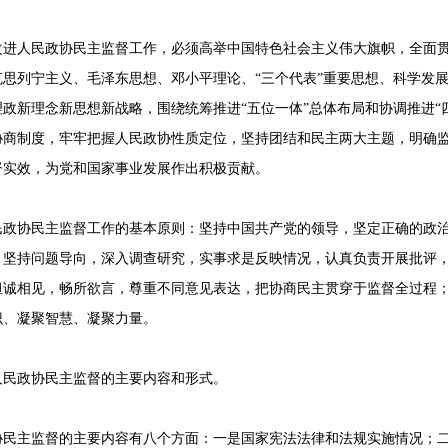
改进人民政协民主监督工作，必须高举中国特色社会主义伟大旗帜，全面
思列宁主义、毛泽东思想、邓小平理论、“三个代表”重要思想、科学发
政新理念新思想新战略，围绕统筹推进“五位一体”总体布局和协调推进“
协商制度，牢牢把握人民政协性质定位，坚持团结和民主两大主题，明确
督实效，为党和国家事业发展作出积极贡献。
民政协民主监督工作的基本原则：坚持中国共产党的领导，坚定正确的政
；坚持问题导向，深入调查研究，实事求是反映情况，认真负责开展批评
坦诚相见，畅所欲言，尊重不同意见表达，把协商民主贯穿于监督全过程
识、凝聚智慧、凝聚力量。
人民政协民主监督的主要内容和形式。
协民主监督的主要内容有八个方面：一是国家宪法法律和法规实施情况；