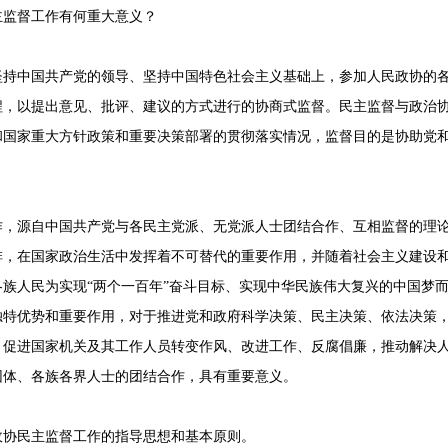
主监督工作有何重大意义？
坚持中国共产党的领导、坚持中国特色社会主义基础上，参加人民政协的
程，以提出意见、批评、建议的方式进行的协商式监督。民主监督与政治
和国家重大方针政策和重要决策部署的贯彻落实情况，监督目的是协助党
作，源自中国共产党与各民主党派、无党派人士团结合作、互相监督的理
排，在国家政治生活中发挥着不可替代的重要作用，并随着社会主义建设
族人民为实现“两个一百年”奋斗目标、实现中华民族伟大复兴的中国梦
独特优势和重要作用，对于推进党和政府科学决策、民主决策、依法决策
，促进国家机关及其工作人员转变作风、改进工作、反腐倡廉，推动解决
团体、各族各界人士的团结合作，具有重要意义。
政协民主监督工作的指导思想和基本原则。