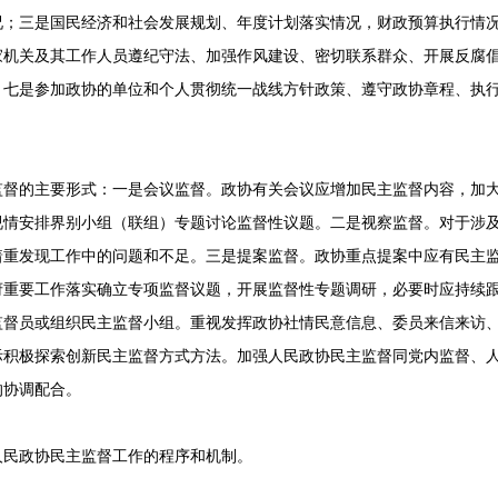
况；三是国民经济和社会发展规划、年度计划落实情况，财政预算执行情
家机关及其工作人员遵纪守法、加强作风建设、密切联系群众、开展反腐
；七是参加政协的单位和个人贯彻统一战线方针政策、遵守政协章程、执
监督的主要形式：一是会议监督。政协有关会议应增加民主监督内容，加
视情安排界别小组（联组）专题讨论监督性议题。二是视察监督。对于涉
着重发现工作中的问题和不足。三是提案监督。政协重点提案中应有民主
府重要工作落实确立专项监督议题，开展监督性专题调研，必要时应持续
监督员或组织民主监督小组。重视发挥政协社情民意信息、委员来信来访
际积极探索创新民主监督方式方法。加强人民政协民主监督同党内监督、
的协调配合。
人民政协民主监督工作的程序和机制。