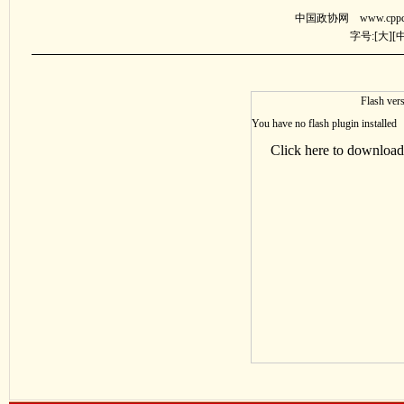
中国政协网 www.cppcc.
字号:[
大
][
Flash vers
You have no flash plugin installed
Click here to download 