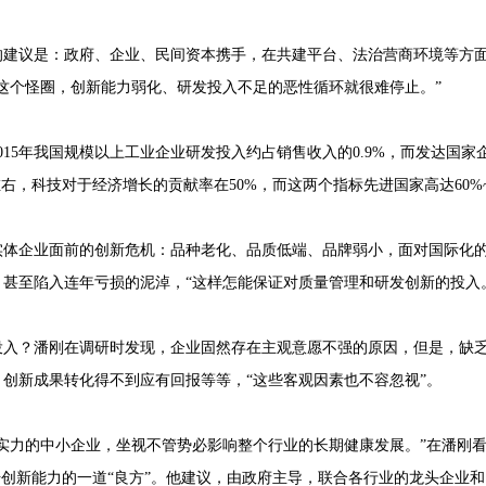
的建议是：政府、企业、民间资本携手，在共建平台、法治营商环境等方
这个怪圈，创新能力弱化、研发投入不足的恶性循环就很难停止。”
015年我国规模以上工业企业研发投入约占销售收入的0.9%，而发达国家
右，科技对于经济增长的贡献率在50%，而这两个指标先进国家高达60%~
实体企业面前的创新危机：品种老化、品质低端、品牌弱小，面对国际化
甚至陷入连年亏损的泥淖，“这样怎能保证对质量管理和研发创新的投入
投入？潘刚在调研时发现，企业固然存在主观意愿不强的原因，但是，缺
创新成果转化得不到应有回报等等，“这些客观因素也不容忽视”。
实力的中小企业，坐视不管势必影响整个行业的长期健康发展。”在潘刚
升创新能力的一道“良方”。他建议，由政府主导，联合各行业的龙头企业