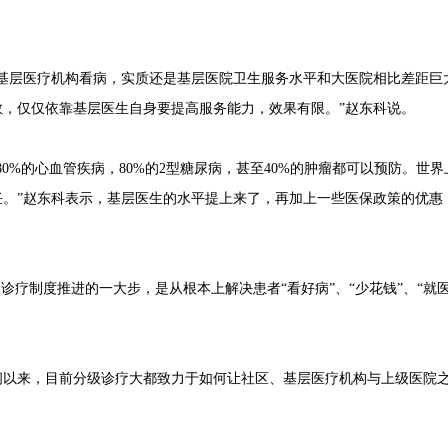
到基层医疗机构看病，实质还是基层医院卫生服务水平和大医院相比差距巨
教，仅仅依靠基层医生自身要提高服务能力，效果有限。”赵东科说。
80%的心血管疾病，80%的2型糖尿病，甚至40%的肿瘤都可以预防。世
。”赵东科表示，基层医生的水平提上来了，再加上一些医保政策的优惠
级诊疗制度推进的一大步，是从根本上解决患者“看好病”、“少花钱”、“就
间以来，目前分级诊疗大都致力于如何让社区、基层医疗机构与上级医院