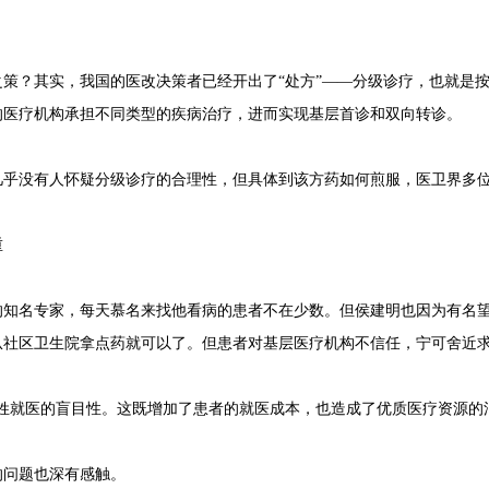
策？其实，我国的医改决策者已经开出了“处方”——分级诊疗，也就是
的医疗机构承担不同类型的疾病治疗，进而实现基层首诊和双向转诊。
几乎没有人怀疑分级诊疗的合理性，但具体到该方药如何煎服，医卫界多
重
的知名专家，每天慕名来找他看病的患者不在少数。但侯建明也因为有名
从社区卫生院拿点药就可以了。但患者对基层医疗机构不信任，宁可舍近
姓就医的盲目性。这既增加了患者的就医成本，也造成了优质医疗资源的
的问题也深有感触。