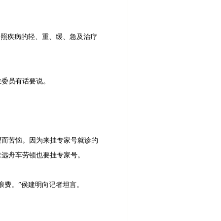
按照疾病的轻、重、缓、急及治疗
位委员有话要说。
望而苦恼。因为来挂专家号就诊的
求远舟车劳顿也要挂专家号。
浪费。”侯建明向记者坦言。