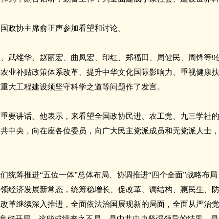
全国政协主席俞正声参加看望和讨论。
、武维华、赵丽宏、曲凤宏、印红、郑福田、周健民、周锋等9
快农业补贴政策体系改革、提升中华文化国际影响力、重视健康
、重大工程建设须坚守科学之道等问题作了发言。
表重要讲话。他表示，来看望全国政协民进、农工党、九三学社
中共中央，向在座各位委员，向广大民主党派成员和无党派人士
们统筹推进“五位一体”总体布局、协调推进“四个全面”战略布
引领经济发展新常态，统筹稳增长、促改革、调结构、惠民生、
化改革继续深入推进，全面依法治国展现新的局面，全面从严治
”良好开局。这些成绩来之不易，是中共中央坚强领导的结果，