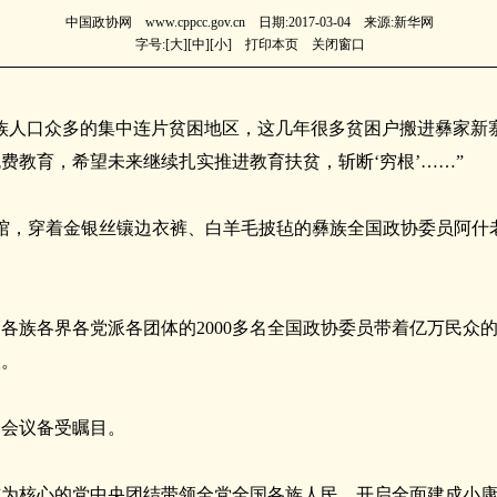
中国政协网 www.cppcc.gov.cn 日期:2017-03-04 来源:新华网
字号:[
大
][
中
][
小
]
打印本页
关闭窗口
族人口众多的集中连片贫困地区，这几年很多贫困户搬进彝家新
免费教育，希望未来继续扎实推进教育扶贫，斩断‘穷根’……”
宾馆，穿着金银丝镶边衣裤、白羊毛披毡的彝族全国政协委员阿什
。
各族各界各党派各团体的2000多名全国政协委员带着亿万民众
议。
的会议备受瞩目。
为核心的党中央团结带领全党全国各族人民，开启全面建成小康