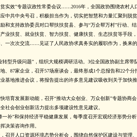
贫实效”专题议政性常委会议……2016年，全国政协围绕农村
响应中共中央号召，积极担当作为，切实把智慧和力量汇聚到脱
励和支持政协委员对口帮扶扶贫县、参与“万企帮万村”行动、
用产业扶贫、就业扶贫、智力扶贫、健康扶贫、生态扶贫等手段
研、一次次交流……见证了人民政协求真务实的履职作为，换来
业转型升级问题”，组织大规模调研活动。3位全国政协副主席带
市地、87家企业，召开57场座谈会，最终形成1个总报告和22个
工业基地推进会议，将报告提出的许多意见建议吸收到关于加快
快培育发展新动能，召开“推动大众创业、万众创新”专题协商
发全社会创业创新活力提出多项建设性意见建议。
降一补”和保持经济平稳健康发展，每季度召开宏观经济形势分
发挥决策咨询作用。
设，召开人口资源环境态势分析会，围绕自然保护区建设与管理