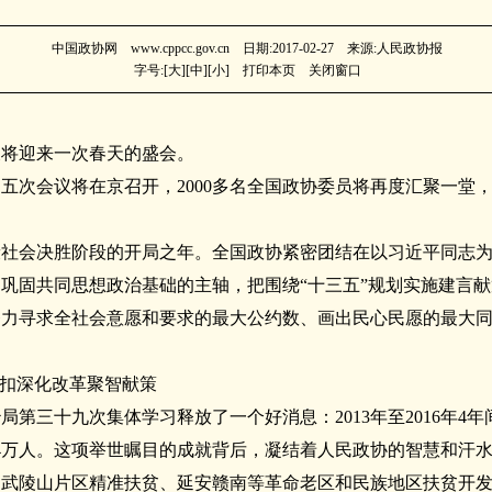
中国政协网 www.cppcc.gov.cn 日期:2017-02-27 来源:人民政协报
字号:[
大
][
中
][
小
]
打印本页
关闭窗口
又将迎来一次春天的盛会。
届五次会议将在京召开，2000多名全国政协委员将再度汇聚一堂
小康社会决胜阶段的开局之年。全国政协紧密团结在以习近平同志
巩固共同思想政治基础的主轴，把围绕“十三五”规划实施建言
努力寻求全社会意愿和要求的最大公约数、画出民心民愿的最大
紧扣深化改革聚智献策
局第三十九次集体学习释放了一个好消息：2013年至2016年4
564万人。这项举世瞩目的成就背后，凝结着人民政协的智慧和汗
武陵山片区精准扶贫、延安赣南等革命老区和民族地区扶贫开发