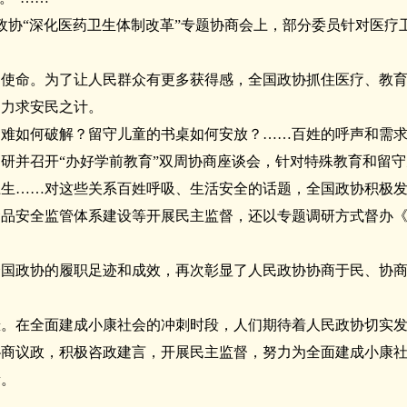
在全国政协“深化医药卫生体制改革”专题协商会上，部分委员针对医
的使命。为了让人民群众有更多获得感，全国政协抓住医疗、教
，力求安民之计。
园难如何破解？留守儿童的书桌如何安放？……百姓的呼声和需
研并召开“办好学前教育”双周协商座谈会，针对特殊教育和留
卫生……对这些关系百姓呼吸、生活安全的话题，全国政协积极
食品安全监管体系建设等开展民主监督，还以专题调研方式督办
全国政协的履职足迹和成效，再次彰显了人民政协协商于民、协
悬。在全面建成小康社会的冲刺时段，人们期待着人民政协切实
协商议政，积极咨政建言，开展民主监督，努力为全面建成小康
量。