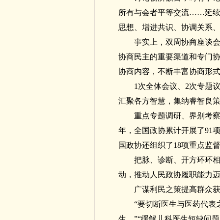
所有与会者平等交流……延
思想、增进共识、协调关系
事实上，双周协商座谈
协商民主的重要渠道和专门
协商内容，不断丰富协商形
1次全体会议、2次专题
汇聚各方智慧，集纳睿智良
重点专题调研、界别考察
年，全国政协累计开展了91
国政协还组织了18项重点监
把脉、诊断、开方环环
动，推动人民政协履职能力
广谋利民之策提高群众
“要切断医生与医药代表
生。”“缓解儿科医生短缺问题