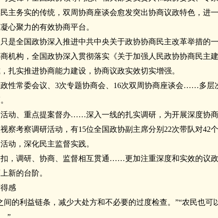
续民主务实的传统，双周协商座谈会愈发突出协商议政特色，进
、凝心聚力的有效协商平台。
会只是全国政协深入推进中共中央关于政协协商民主改革举措的
协商机构，全国政协深入贯彻落实《关于加强人民政协协商民主
式，扎实推进协商能力建设，协商议政实效切实增强。
议政性常委会议、3次专题协商会、16次双周协商座谈会……多
策。
活动、重点提案督办……深入一线的扎实调研，为开展深度协商议
项视察考察调研活动，有15位全国政协副主席分别22次带队对4
督活动，深化民主监督实践。
相扣，调研、协商、监督相互贯通……更加注重深度和实效的议
迈上新的台阶。
获得感
之间的利益链条，减少大处方和不必要的过度检查。”“农民也可
。”……