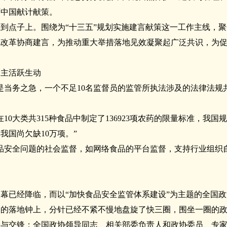
丽中国献计献策。
到点子上。围绕为“十三五”规划实施建言献策这一工作主线，
化改革协商建言，为推动重大举措落地见效凝聚起广泛共识，为
民主活跃生动
是当务之急，一个不足10名监督员的监管所执法涉及的法律法规共
盟在10大类共315种食品中制定了136923项农药的限量标准，我国规
我国尚欠缺10万项。”
品安全问题的社会监督，如网络食品的平台监督，支持行业组织
晚，夜幕已经降临，而以“加快食品安全监管体系建设”为主题的全
处的落地钟上，分针已经不紧不慢地盘旋了快三圈，围坐一圈的
论与交锋；全国政协领导同志、相关部委负责人和政协委员、专