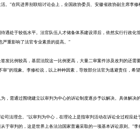
生活。”在民进界别联组讨论会上，全国政协委员、安徽省政协副主席李修
利待遇处于较低水平。法官队伍人才储备体系建设滞后，依然实行行政化
也严重影响了法官专业素质的提高。”
长签发比例较高，基层法院这一比例更高，大量二审案件涉及改判的还需
不审”的现象。李修松说，以上种种因素，导致部分法官为逃避责任，希
认为，需通过围绕建立以审判为中心的诉讼制度逐步予以解决。具体解决
诉讼司法理念。“以审判为中心，在理论上是指审判活动在诉讼全过程应处
服从于审判的，这是世界上各法治国家普遍采取的一项基本诉讼原则。”李