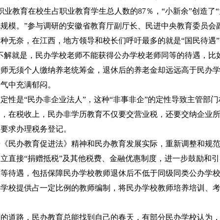
职业教育在校生占职业教育学生总人数的87％，“小新余”创造了
规模。”参与调研的安徽省教育厅副厅长、民进中央教育委员会
种无奈，在江西，地方领导和校长们呼吁最多的就是“国民待遇”
不解就是，民办学校老师不能获得公办学校老师同等的待遇，比
师无须个人缴纳养老统筹金，退休后的养老金却远远高于民办学
语气中充满郁闷。
定性是“民办非企业法人”，这种“非事非企”的定性导致主管部
到，在税收上，民办非学历教育不仅要交营业税，还要交纳企业
门要求办理税务登记。
据《民办教育促进法》精神和民办教育发展实际，重新调整和规
立直接“捐赠抵税”及其他税费、金融优惠制度，进一步鼓励和
同等待遇，包括保障民办学校教师退休后不低于同级同类公办学
办学校提供占一定比例的教师编制，将民办学校教师培养培训、
。
育的道路，民办教育总能找到自己的春天，有部分民办学校认为