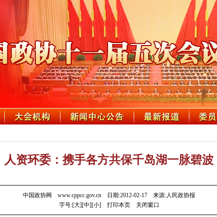
人资环委：携手各方共保千岛湖一脉碧波
中国政协网 www.cppcc.gov.cn 日期:2012-02-17 来源:人民政协报
字号:[
大
][
中
][
小
]
打印本页
关闭窗口