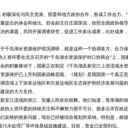
，积极深化与民主党派、部委和地方政协合作，形成工作合力。”这
着重提出的体会和做法。驻会副主任庄国荣说，按照全国政协领
解决的课题，共同开展调查研究，促进工作多出成果，出好成果
的关于千岛湖水资源保护情况调研，就是这样一个协调各方、合力
全国政协人资环委在北京召开的“千岛湖水资源保护对口协商会”上，
员会的积极推动下，国家正在制定《千岛湖及新安江上游流域水
水资源保护已上升到国家战略层面。《规划》是我国第一个真正
协调流域上下游发达地区和欠发达地区生态保护和经济发展问题
态建设的大力支持。
及新安江流域的浙江、安徽人民欢欣鼓舞。他们知道，母亲湖的
国政协人资环委的持续关注和不懈努力密不可分。很多沿岸百姓
他们反映的很多问题，现在已经被综合规划所采纳。特别是，根
设污水处理厂等环保基础设施建设。目前，资金已全部到位。