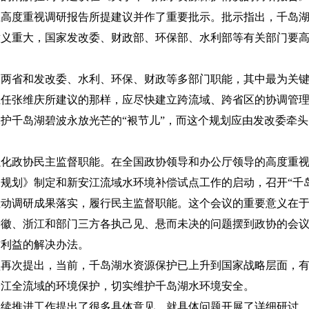
玉高度重视调研报告所提建议并作了重要批示。批示指出，千岛
意义重大，国家发改委、财政部、环保部、水利部等有关部门要
。
及两省和发改委、水利、环保、财政等多部门职能，其中最为关
主任张维庆所建议的那样，应尽快建立跨流域、跨省区的协调管
护千岛湖碧波永放光芒的“裉节儿”，而这个规划应由发改委牵
强化政协民主监督职能。在全国政协领导和办公厅领导的高度重
规划》制定和新安江流域水环境补偿试点工作的启动，召开“千
推动调研成果落实，履行民主监督职能。这个会议的重要意义在
安徽、浙江和部门三方各执己见、悬而未决的问题摆到政协的会
方利益的解决办法。
颖再次提出，当前，千岛湖水资源保护已上升到国家战略层面，
安江全流域的环境保护，切实维护千岛湖水环境安全。
继续推进工作提出了很多具体意见，就具体问题开展了详细研讨