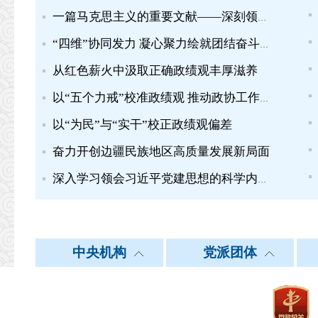
一篇马克思主义的重要文献——深刻领会习近平总书记“七一”...
“四维”协同发力 凝心聚力绘就团结奋斗新图景
从红色薪火中汲取正确政绩观丰厚滋养
以“五个力戒”校准政绩观 推动政协工作提质增效
以“为民”与“实干”校正政绩观偏差
奋力开创边疆民族地区高质量发展新局面
深入学习领会习近平党建思想的科学内涵之九丨坚持建设堪当民...
中共中央统战部
北 京
中央机构
天 津
党派团体
中共中央对外联
河 北
|
|
|
中国国民党革命委员会
新华网
人民网
中国网
中国民主同盟
央视网
中国民主建
中国广播
中国政府网
上 海
江 苏
外交部
浙 江
|
|
|
中国经济社会理事会
国务院政策文件库
国家统计局
中国宗教界和平委员会
国家图书馆政协委
中国
中华全国工商业联合会
正义网
中工网
中青在线
求是网
教育部
湖 北
湖 南
科学技术部
广 东
|
|
|
公安部
云 南
西 藏
国家安全部
陕 西
|
|
|