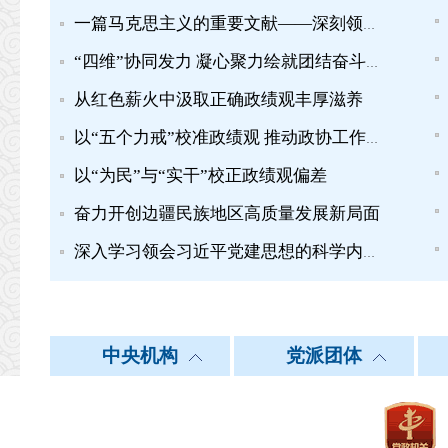
一篇马克思主义的重要文献——深刻领会习近平总书记“七一”...
“四维”协同发力 凝心聚力绘就团结奋斗新图景
从红色薪火中汲取正确政绩观丰厚滋养
以“五个力戒”校准政绩观 推动政协工作提质增效
以“为民”与“实干”校正政绩观偏差
奋力开创边疆民族地区高质量发展新局面
深入学习领会习近平党建思想的科学内涵之九丨坚持建设堪当民...
中共中央统战部
北 京
中央机构
天 津
党派团体
中共中央对外联
河 北
|
|
|
中国国民党革命委员会
新华网
人民网
中国网
中国民主同盟
央视网
中国民主建
中国广播
中国政府网
上 海
江 苏
外交部
浙 江
|
|
|
中国经济社会理事会
国务院政策文件库
国家统计局
中国宗教界和平委员会
国家图书馆政协委
中国
中华全国工商业联合会
正义网
中工网
中青在线
求是网
教育部
湖 北
湖 南
科学技术部
广 东
|
|
|
公安部
云 南
西 藏
国家安全部
陕 西
|
|
|