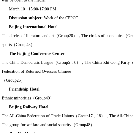
will be open to the media.
March 10 15:00-17:00 PM
Discussion subject:
Work of the CPPCC
Beijing International Hotel
The circles of literature and art（Group28），The circles of economics（G
sports（Group43）
The Beijing Conference Center
The China Democratic League（Group5，6），The China Zhi Gong Party
Federation of Returned Overseas Chinese
（Group25）
Friendship Hotel
Ethnic minorities（Group49）
Beijing Railway Hotel
The All-China Federation of Trade Unions（Group17，18），The All-Chi
The group for welfare and social security（Group48）