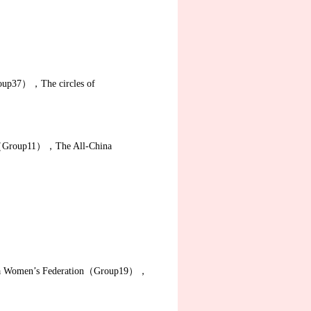
roup37），The circles of
（Group11），The All-China
na Women’s Federation（Group19），